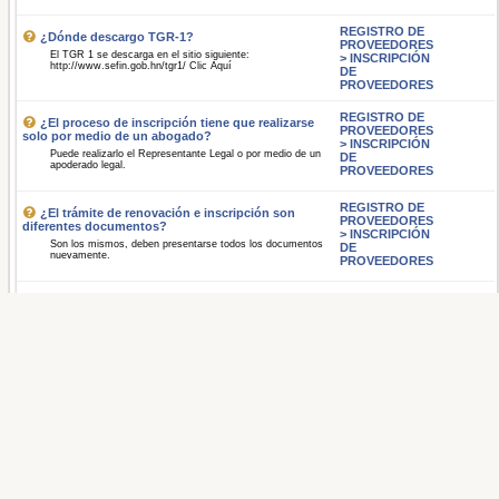
REGISTRO DE
¿Dónde descargo TGR-1?
PROVEEDORES
El TGR 1 se descarga en el sitio siguiente:
> INSCRIPCIÓN
http://www.sefin.gob.hn/tgr1/ Clic Aquí
DE
PROVEEDORES
REGISTRO DE
¿El proceso de inscripción tiene que realizarse
PROVEEDORES
solo por medio de un abogado?
> INSCRIPCIÓN
Puede realizarlo el Representante Legal o por medio de un
DE
apoderado legal.
PROVEEDORES
REGISTRO DE
¿El trámite de renovación e inscripción son
PROVEEDORES
diferentes documentos?
> INSCRIPCIÓN
Son los mismos, deben presentarse todos los documentos
DE
nuevamente.
PROVEEDORES
REGISTRO DE
¿Puede retirar la certificación el representante
PROVEEDORES
legal o el apoderado legal?
> INSCRIPCIÓN
Ya no es necesario acudir a las oficinas, la certificación se
DE
descargan de la pagina de ONCAE, en proveedores
PROVEEDORES
certificados: https://www.oncae.gob.hn/certificaciones
15
Desde 1 hasta 9 de 9