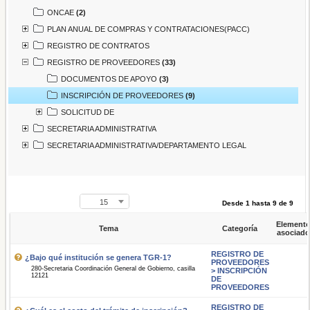
ONCAE
(2)
PLAN ANUAL DE COMPRAS Y CONTRATACIONES(PACC)
REGISTRO DE CONTRATOS
REGISTRO DE PROVEEDORES
(33)
DOCUMENTOS DE APOYO
(3)
INSCRIPCIÓN DE PROVEEDORES
(9)
SOLICITUD DE
SECRETARIA ADMINISTRATIVA
SECRETARIA ADMINISTRATIVA/DEPARTAMENTO LEGAL
15
Desde 1 hasta 9 de 9
Element
Tema
Categoría
asociado
REGISTRO DE
¿Bajo qué institución se genera TGR-1?
PROVEEDORES
280-Secretaria Coordinación General de Gobierno, casilla
> INSCRIPCIÓN
12121
DE
PROVEEDORES
REGISTRO DE