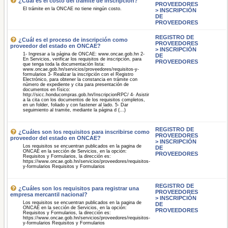
¿Cuál es el costo del trámite de inscripción?
PROVEEDORES
El trámite en la ONCAE no tiene ningún costo.
> INSCRIPCIÓN
DE
PROVEEDORES
REGISTRO DE
¿Cuál es el proceso de inscripción como
PROVEEDORES
proveedor del estado en ONCAE?
> INSCRIPCIÓN
1- Ingresar a la página de ONCAE: www.oncae.gob.hn 2-
DE
En Servicios, verificar los requisitos de inscripción, para
PROVEEDORES
que tenga toda la documentación lista:
www.oncae.gob.hn/servicios/proveedores/requisitos-y-
formularios 3- Realizar la inscripción con el Registro
Electrónico, para obtener la constancia en trámite con
número de expediente y cita para presentación de
documentos en físico:
http://sicc.honducompras.gob.hn/InscripcionRPC/ 4- Asistir
a la cita con los documentos de los requisitos completos,
en un folder, foliado y con fastener al lado. 5- Dar
seguimiento al tramite, mediante la página d (...)
REGISTRO DE
¿Cuáles son los requisitos para inscribirse como
PROVEEDORES
proveedor del estado en ONCAE?
> INSCRIPCIÓN
Los requisitos se encuentran publicados en la pagina de
DE
ONCAE en la sección de Servicios, en la opción:
PROVEEDORES
Requisitos y Formularios, la dirección es:
https://www.oncae.gob.hn/servicios/proveedores/requisitos-
y-formularios Requisitos y Formularios
REGISTRO DE
¿Cuáles son los requisitos para registrar una
PROVEEDORES
empresa mercantil nacional?
> INSCRIPCIÓN
Los requisitos se encuentran publicados en la pagina de
DE
ONCAE en la sección de Servicios, en la opción:
PROVEEDORES
Requisitos y Formularios, la dirección es:
https://www.oncae.gob.hn/servicios/proveedores/requisitos-
y-formularios Requisitos y Formularios