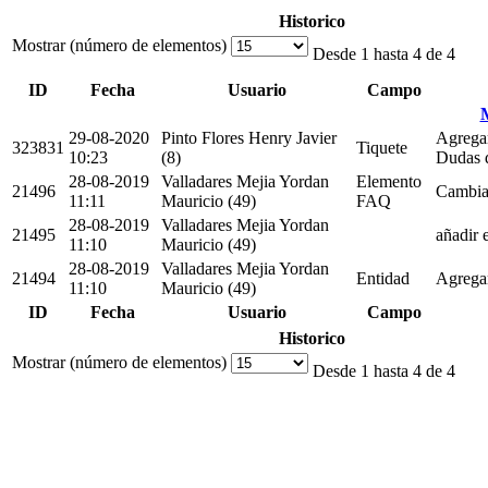
Historico
Mostrar (número de elementos)
Desde 1 hasta 4 de 4
ID
Fecha
Usuario
Campo
M
29-08-2020
Pinto Flores Henry Javier
Agregar
323831
Tiquete
10:23
(8)
Dudas d
28-08-2019
Valladares Mejia Yordan
Elemento
21496
Cambia
11:11
Mauricio (49)
FAQ
28-08-2019
Valladares Mejia Yordan
21495
añadir 
11:10
Mauricio (49)
28-08-2019
Valladares Mejia Yordan
21494
Entidad
Agrega
11:10
Mauricio (49)
ID
Fecha
Usuario
Campo
Historico
Mostrar (número de elementos)
Desde 1 hasta 4 de 4